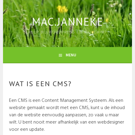
Skip
to
content
MAC.JANNEKE
HULP BIJ WORDPRESS EN MAILCHIMP
MENU
WAT IS EEN CMS?
Een CMS is een Content Management Systeem. Als een
website gemaakt wordt met een CMS, kunt u de inhoud
van de website eenvoudig aanpassen, zo vaak u maar
wilt. U bent nooit meer afhankelijk van een webdesigner
voor een update.