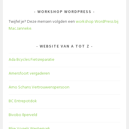
WORKSHOP WORDPRESS
Twijfel je? Deze mensen volgden een
workshop WordPress bij
Mac.Janneke.
WEBSITE VAN A TOT Z
Ada Bcycles Fietsreparatie
Amersfoort vergaderen
Arno Schans Vertrouwenspersoon
BC Entrepotdok
Bivobo Ilperveld
Blije Vogels Westerpark