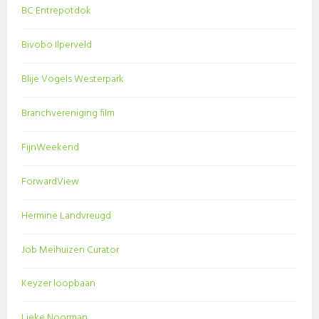
BC Entrepotdok
Bivobo Ilperveld
Blije Vogels Westerpark
Branchvereniging film
FijnWeekend
ForwardView
Hermine Landvreugd
Job Meihuizen Curator
Keyzer loopbaan
Lieke Noorman