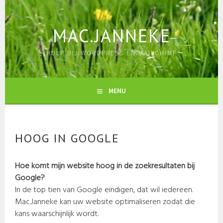
Skip
to
content
MAC.JANNEKE
HULP BIJ WORDPRESS EN MAILCHIMP
MENU
HOOG IN GOOGLE
Hoe komt mijn website hoog in de zoekresultaten bij
Google?
In de top tien van Google eindigen, dat wil iedereen.
Mac.Janneke kan uw website optimaliseren zodat die
kans waarschijnlijk wordt.