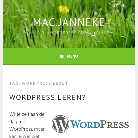
Skip
to
content
MAC.JANNEKE
HULP BIJ WORDPRESS EN MAILCHIMP
MENU
TAG:
WORDPRESS LEREN
WORDPRESS LEREN?
Wil je zelf aan de
slag met
WordPress, maar
kan je wel wat